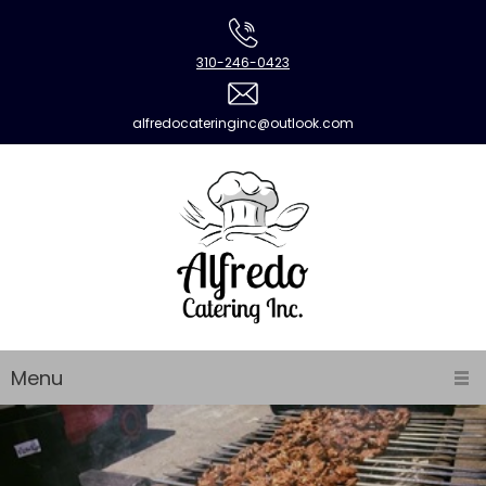
310-246-0423
alfredocateringinc@outlook.com
Menu