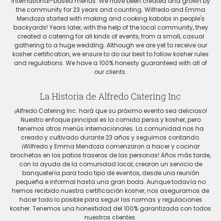
international-based menus. We have been created and grown by
the community for 23 years and counting. Wilfredo and Emma
Mendoza started with making and cooking kabobs in people's
backyards! Years later, with the help of the local community, they
created a catering for all kinds of events, from a small, casual
gathering to a huge wedding. Although we are yet to receive our
kosher certification, we ensure to do our best to follow kosher rules
and regulations. We have a 100% honesty guaranteed with all of
our clients.
La Historia de Alfredo Catering Inc
¡Alfredo Catering Inc. hará que su próximo evento sea delicioso!
Nuestro enfoque principal es la comida persa y kosher, pero
tenemos otros menús internacionales. La comunidad nos ha
creado y cultivado durante 23 años y seguimos contando.
¡Wilfredo y Emma Mendoza comenzaron a hacer y cocinar
brochetas en los patios traseros de las personas! Años más tarde,
con la ayuda de la comunidad local, crearon un servicio de
banquetería para todo tipo de eventos, desde una reunión
pequeña e informal hasta una gran boda. Aunque todavía no
hemos recibido nuestra certificación kosher, nos aseguramos de
hacer todo lo posible para seguir las normas y regulaciones
kosher. Tenemos una honestidad del 100% garantizada con todos
nuestros clientes.